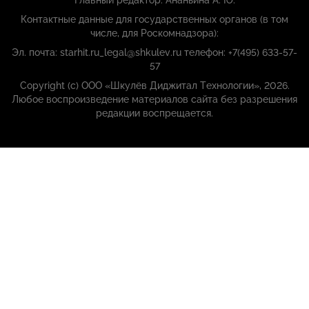
Главный редактор: Ананьина А. Ю.
Контактные данные для государственных органов (в том
числе, для Роскомнадзора):
Эл. почта: starhit.ru_legal@shkulev.ru телефон: +7(495) 633-57-
57
Copyright (с) ООО «Шкулёв Диджитал Технологии», 2026.
Любое воспроизведение материалов сайта без разрешения
редакции воспрещается.