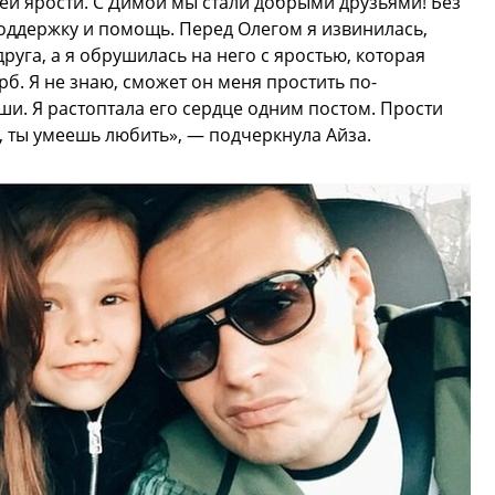
ей ярости. С Димой мы стали добрыми друзьями! Без
оддержку и помощь. Перед Олегом я извинилась,
руга, а я обрушилась на него с яростью, которая
. Я не знаю, сможет он меня простить по-
уши. Я растоптала его сердце одним постом. Прости
, ты умеешь любить», — подчеркнула Айза.