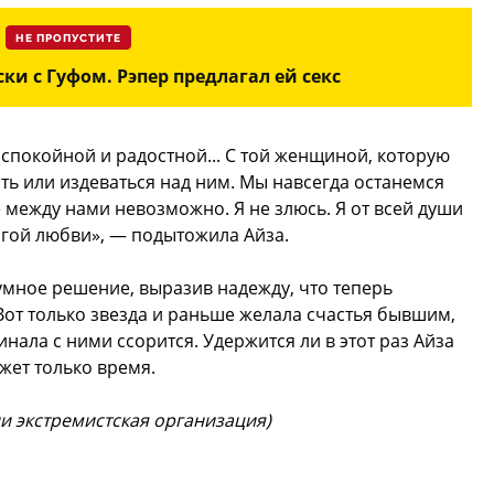
НЕ ПРОПУСТИТЕ
ки с Гуфом. Рэпер предлагал ей секс
 спокойной и радостной... С той женщиной, которую
ть или издеваться над ним. Мы навсегда останемся
между нами невозможно. Я не злюсь. Я от всей души
лгой любви», — подытожила Айза.
мное решение, выразив надежду, что теперь
Вот только звезда и раньше желала счастья бывшим,
инала с ними ссорится. Удержится ли в этот раз Айза
жет только время.
ии экстремистская организация)