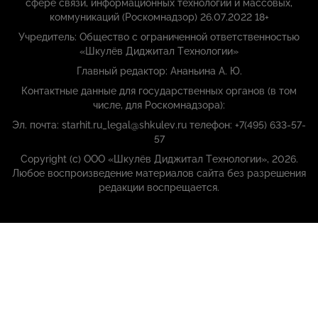
сфере связи, информационных технологий и массовых,
коммуникаций (Роскомнадзор) 26.07.2022 18+
Учредитель: Общество с ограниченной ответственностью
«Шкулёв Диджитал Технологии»
Главный редактор: Ананьина А. Ю.
Контактные данные для государственных органов (в том
числе, для Роскомнадзора):
Эл. почта: starhit.ru_legal@shkulev.ru телефон: +7(495) 633-57-
57
Copyright (с) ООО «Шкулёв Диджитал Технологии», 2026.
Любое воспроизведение материалов сайта без разрешения
редакции воспрещается.