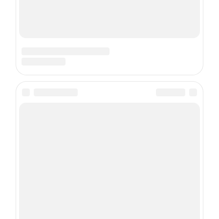
Подписка на рассылку
Даю
согласие
на обработку персональных данных
С
Политикой
обработки персональных данных согласен
Подписаться