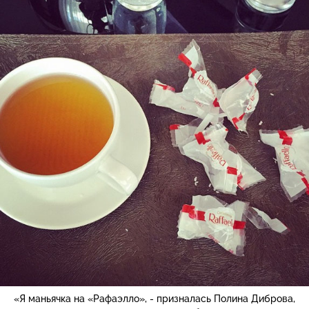
«Я маньячка на «Рафаэлло», - призналась Полина Диброва,