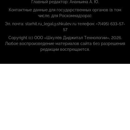
Главный редактор: Ананьина А. Ю.
Контактные данные для государственных органов (в том
числе, для Роскомнадзора):
Эл. почта: starhit.ru_legal@shkulev.ru телефон: +7(495) 633-57-
57
Copyright (с) ООО «Шкулёв Диджитал Технологии», 2026.
Любое воспроизведение материалов сайта без разрешения
редакции воспрещается.