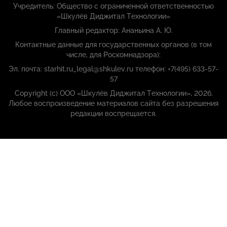
Учредитель: Общество с ограниченной ответственностью
«Шкулёв Диджитал Технологии»
Главный редактор: Ананьина А. Ю.
Контактные данные для государственных органов (в том
числе, для Роскомнадзора):
Эл. почта: starhit.ru_legal@shkulev.ru телефон: +7(495) 633-57-
57
Copyright (с) ООО «Шкулёв Диджитал Технологии», 2026.
Любое воспроизведение материалов сайта без разрешения
редакции воспрещается.