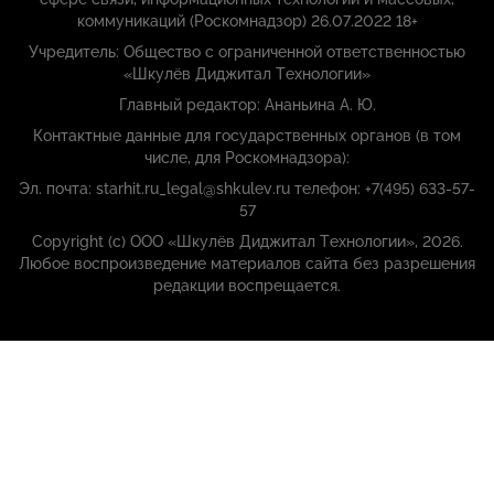
коммуникаций (Роскомнадзор) 26.07.2022 18+
Учредитель: Общество с ограниченной ответственностью
«Шкулёв Диджитал Технологии»
Главный редактор: Ананьина А. Ю.
Контактные данные для государственных органов (в том
числе, для Роскомнадзора):
Эл. почта: starhit.ru_legal@shkulev.ru телефон: +7(495) 633-57-
57
Copyright (с) ООО «Шкулёв Диджитал Технологии», 2026.
Любое воспроизведение материалов сайта без разрешения
редакции воспрещается.