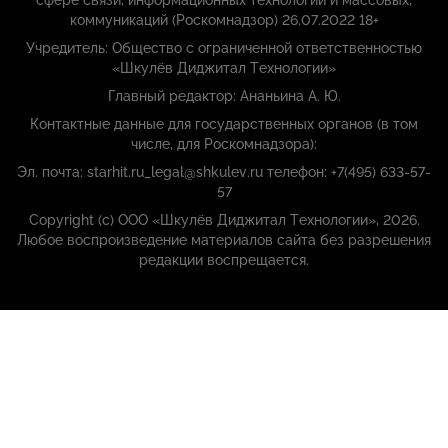
сфере связи, информационных технологий и массовых,
коммуникаций (Роскомнадзор) 26.07.2022 18+
Учредитель: Общество с ограниченной ответственностью
«Шкулёв Диджитал Технологии»
Главный редактор: Ананьина А. Ю.
Контактные данные для государственных органов (в том
числе, для Роскомнадзора):
Эл. почта: starhit.ru_legal@shkulev.ru телефон: +7(495) 633-57-
57
Copyright (с) ООО «Шкулёв Диджитал Технологии», 2026.
Любое воспроизведение материалов сайта без разрешения
редакции воспрещается.