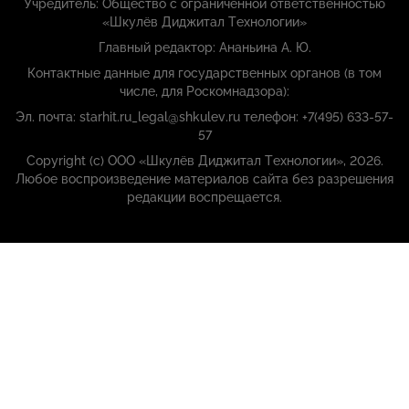
Учредитель: Общество с ограниченной ответственностью
«Шкулёв Диджитал Технологии»
Главный редактор: Ананьина А. Ю.
Контактные данные для государственных органов (в том
числе, для Роскомнадзора):
Эл. почта: starhit.ru_legal@shkulev.ru телефон: +7(495) 633-57-
57
Copyright (с) ООО «Шкулёв Диджитал Технологии», 2026.
Любое воспроизведение материалов сайта без разрешения
редакции воспрещается.