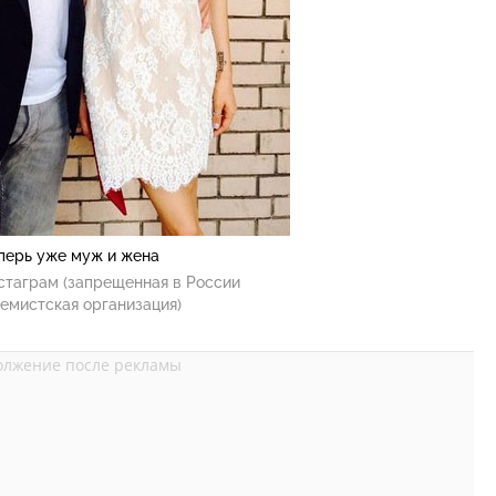
перь уже муж и жена
стаграм (запрещенная в России
емистская организация)