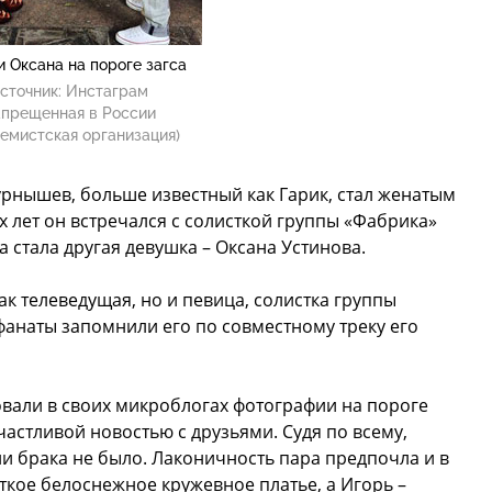
и Оксана на пороге загса
сточник:
Инстаграм
апрещенная в России
емистская организация)
рнышев, больше известный как Гарик, стал женатым
х лет он встречался с солисткой группы «Фабрика»
 стала другая девушка – Оксана Устинова.
ак телеведущая, но и певица, солистка группы
 фанаты запомнили его по совместному треку его
али в своих микроблогах фотографии на пороге
частливой новостью с друзьями. Судя по всему,
и брака не было. Лаконичность пара предпочла и в
ткое белоснежное кружевное платье, а Игорь –