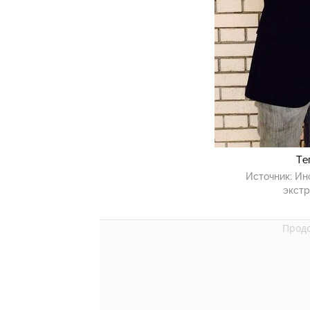
Те
Источник:
Ин
экстр