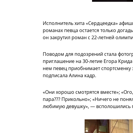
Исполнитель хита «Сердцеедка» афиши
романах певца остается только догады
он закрутил роман с 22-летней олимп
Поводом для подозрений стала фотогр
приглашение на 30-летие Егора Крида
нем певец приобнимает спортсменку за
подписала Алина кадр.
«Они хорошо смотрятся вместе»; «Ого,
пара??? Прикольно»; «Ничего не поняла
любимую девушку», — всполошились п