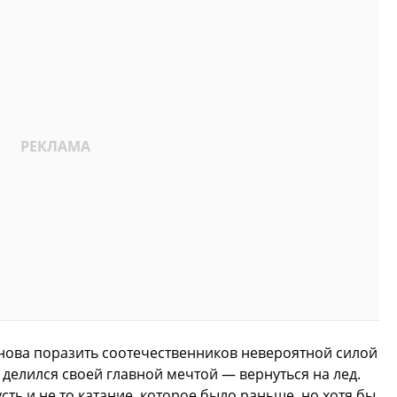
нова поразить соотечественников невероятной силой
 делился своей главной мечтой — вернуться на лед.
сть и не то катание, которое было раньше, но хотя бы