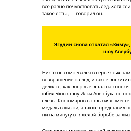
все равно почувствовать лед. Хотя сей
такое есть», — говорил он.
Ягудин снова откатал «Зиму»
шоу Авербу
Никто не сомневался в серьезных нам
возвращение на лед, и такое восхитит
делился, как впервые встал на коньки,
юбилейных шоу Ильи Авербуха он показ
слезы. Костомаров вновь сиял вместе 
медаль в жизни, а также представил 
ни на минуту в тяжелой борьбе за жиз
Стоя перед многотысячной аудиторией,