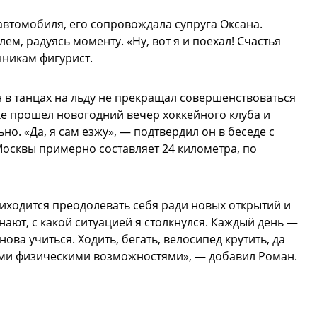
автомобиля, его сопровождала супруга Оксана.
м, радуясь моменту. «Ну, вот я и поехал! Счастья
нникам фигурист.
 в танцах на льду не прекращал совершенствоваться
ке прошел новогодний вечер хоккейного клуба и
но. «Да, я сам езжу», — подтвердил он в беседе с
Москвы примерно составляет 24 километра, по
риходится преодолевать себя ради новых открытий и
знают, с какой ситуацией я столкнулся. Каждый день —
нова учиться. Ходить, бегать, велосипед крутить, да
ми физическими возможностями», — добавил Роман.