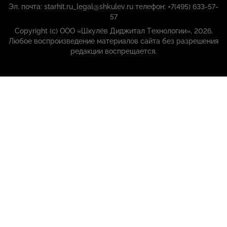
Эл. почта: starhit.ru_legal@shkulev.ru телефон: +7(495) 633-57-
57
Copyright (с) ООО «Шкулёв Диджитал Технологии», 2026.
Любое воспроизведение материалов сайта без разрешения
редакции воспрещается.