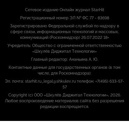
Сетевое издание Онлайн журнал StarHit
Регистрационный номер ЭЛ № ФС 77 - 83698
Зарегистрировано Федеральной службой по надзору в
сфере связи, информационных технологий и массовых,
коммуникаций (Роскомнадзор) 26.07.2022 18+
Учредитель: Общество с ограниченной ответственностью
«Шкулёв Диджитал Технологии»
Главный редактор: Ананьина А. Ю.
Контактные данные для государственных органов (в том
числе, для Роскомнадзора):
Эл. почта: starhit.ru_legal@shkulev.ru телефон: +7(495) 633-57-
57
Copyright (с) ООО «Шкулёв Диджитал Технологии», 2026.
Любое воспроизведение материалов сайта без разрешения
редакции воспрещается.