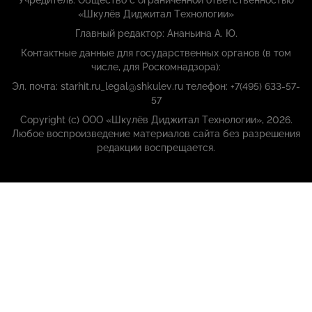
Учредитель: Общество с ограниченной ответственностью
«Шкулёв Диджитал Технологии»
Главный редактор: Ананьина А. Ю.
Контактные данные для государственных органов (в том
числе, для Роскомнадзора):
Эл. почта: starhit.ru_legal@shkulev.ru телефон: +7(495) 633-57-
57
Copyright (с) ООО «Шкулёв Диджитал Технологии», 2026.
Любое воспроизведение материалов сайта без разрешения
редакции воспрещается.