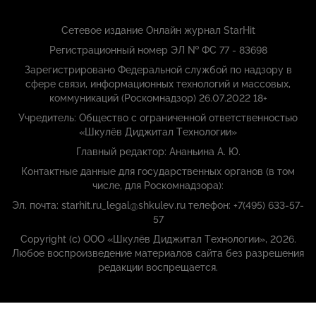
Сетевое издание Онлайн журнал StarHit
Регистрационный номер ЭЛ № ФС 77 - 83698
Зарегистрировано Федеральной службой по надзору в
сфере связи, информационных технологий и массовых,
коммуникаций (Роскомнадзор) 26.07.2022 18+
Учредитель: Общество с ограниченной ответственностью
«Шкулёв Диджитал Технологии»
Главный редактор: Ананьина А. Ю.
Контактные данные для государственных органов (в том
числе, для Роскомнадзора):
Эл. почта: starhit.ru_legal@shkulev.ru телефон: +7(495) 633-57-
57
Copyright (с) ООО «Шкулёв Диджитал Технологии», 2026.
Любое воспроизведение материалов сайта без разрешения
редакции воспрещается.