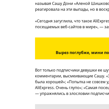
называя Сашу Дони «Аленой Шишковой 
реагировала на эти выпады, но в вос
«Сегодня загуглила, что такое AliExpr
посещаемых веб-сайтов в мире», — за
Вырез поглубже, мини п
Вот только подписчики девушки ее шут
комментарии, высмеивающие Сашу. «З
была хорошей»; «Попытка не совсем уд
AliExpress. Очень глупо»; «Самая посе
— упражнялись в злословии подписчи