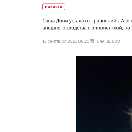
НОВОСТИ
Саша Дони устала от сравнений с Ал
внешнего сходства с оппоненткой, но 
13 сентября 2021 08:20
0
81 500