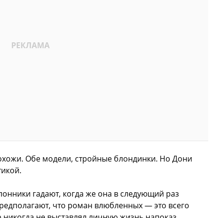
охожи. Обе модели, стройные блондинки. Но Дони
тикой.
лонники гадают, когда же она в следующий раз
 предполагают, что роман влюбленных — это всего
р никогда не выставлял личную жизнь напоказ.