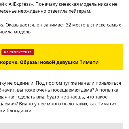
с AliExpress». Поначалу киевская модель никак не
кресенье неожиданно ответила хейтерам.
ess. Оказывается, он занимает 32 место в списке самых
явила модель.
НЕ ПРОПУСТИТЕ
окороче. Образы новой девушки Тимати
ку не оценили. Под постом тут же начали появляться
начит, вы тоже очень посещаемая дама? А попытка
ачная: сделать вид, будто не знаешь, что такое
щаемая? Видно у нее много было таких, как Тимати»,
ки блондинки.