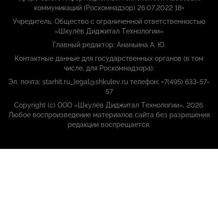
коммуникаций (Роскомнадзор) 26.07.2022 18+
Учредитель: Общество с ограниченной ответственностью
«Шкулёв Диджитал Технологии»
Главный редактор: Ананьина А. Ю.
Контактные данные для государственных органов (в том
числе, для Роскомнадзора):
Эл. почта: starhit.ru_legal@shkulev.ru телефон: +7(495) 633-57-
57
Copyright (с) ООО «Шкулёв Диджитал Технологии», 2026.
Любое воспроизведение материалов сайта без разрешения
редакции воспрещается.