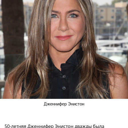
Дженнифер Энистон
50-летняя Дженнифер Энистон дважды была