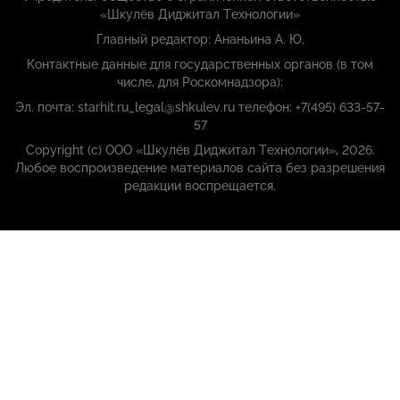
«Шкулёв Диджитал Технологии»
Главный редактор: Ананьина А. Ю.
Контактные данные для государственных органов (в том
числе, для Роскомнадзора):
Эл. почта: starhit.ru_legal@shkulev.ru телефон: +7(495) 633-57-
57
Copyright (с) ООО «Шкулёв Диджитал Технологии», 2026.
Любое воспроизведение материалов сайта без разрешения
редакции воспрещается.