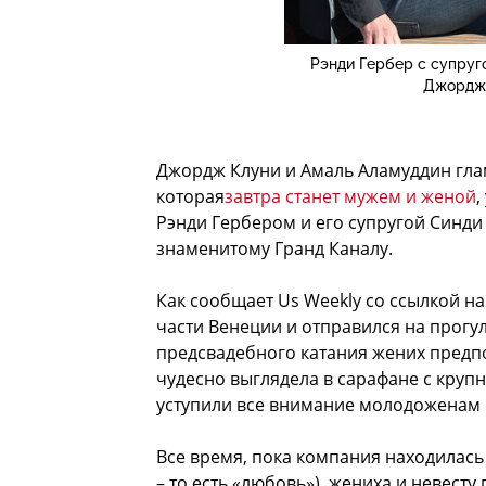
Рэнди Гербер с супруг
Джордж 
Джордж Клуни и Амаль Аламуддин глам
которая
завтра станет мужем и женой
,
Рэнди Гербером и его супругой Синд
знаменитому Гранд Каналу.
Как сообщает Us Weekly со ссылкой на
части Венеции и отправился на прогу
предсвадебного катания жених предп
чудесно выглядела в сарафане с кру
уступили все внимание молодоженам 
Все время, пока компания находилась 
– то есть «любовь»), жениха и невест