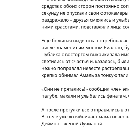
средств с обоих сторон постоянно со
секунду не опускали свои фотокамеры.
раздражало – друзья смеялись и улыб
ними красотами, подставляли лица с
Еще большая выдержка потребовалась 
числе знаменитым мостом Риальто, б
Публика с восторгом выкрикивала име
светились от счастья и, казалось, был
нежно поправлял невесте растрепавшу
крепко обнимал Амаль за тонкую тали
«Они не прятались! - сообщил член эк
палубе, махали и улыбались фанатам.
А после прогулки все отправились в о
В отеле уже хозяйничает мама невесты
Деймон с женой Лучианой.