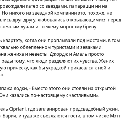
провождали катер со звездами, папарацци ни на
 Но никого из звездной компании это, похоже, не
ались друг другу, любовались открывающимися перед
олнечным лучам и свежему морскому бризу.
квартету, когда они проплывали под мостами, в том
уквально облепленном туристами и зеваками.
на жениха и невесты. Джордж и Амаль просто
и рады тому, что люди разделяют их чувства. Жених
ю прическу, как бы украдкой прикасался к ней и
ю.
ипажа лодки, - Вместо этого они стояли на открытой
 Они казались по-настоящему счастливыми».
тель Cipriani, где запланирован предсвадебный ужин.
 Бария, и туда же съезжаются гости, в том числе Мэтт