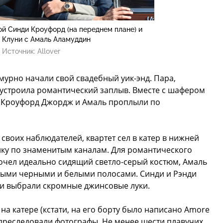
ой Синди Кроуфорд (на переднем плане) и
Клуни с Амаль Аламуддин
Источник:
Allover
урно начали свой свадебный уик-энд. Пара,
 устроила романтический заплыв. Вместе с шафером
и Кроуфорд Джордж и Амаль проплыли по
 своих наблюдателей, квартет сел в катер в нижней
лку по знаменитым каналам. Для романтического
очел идеально сидящий светло-серый костюм, Амаль
пными черными и белыми полосами. Синди и Рэнди
и выбрали скромные джинсовые луки.
на катере (кстати, на его борту было написано Amore
у преследовали фотографы. Не менее шести плавучих