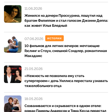
11.06.2026
Женился на дочери Проскурина, пошутил над
братом Филиппом и стал голосом Джонни Деппа:
как живет Илья Бледный
07.06.2026
ИСТОРИИ
10 фильмов для летних вечеров: мечтающие
Гослинг и Стоун, смешной Сэндлер, романтичная
Макадамс
21.05.2026
«Нежность не позволила ему стать
супергероем»: дочь Уиллиса перестала узнавать
тяжелобольного отца
18.05.2026
Созваниваются и скрываются в одном отеле:
роман Памелы Андерсон и Тома Круза перестал