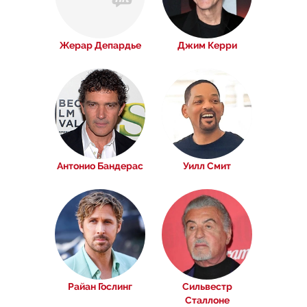
Жерар Депардье
Джим Керри
Антонио Бандерас
Уилл Смит
Райан Гослинг
Сильвестр
Сталлоне