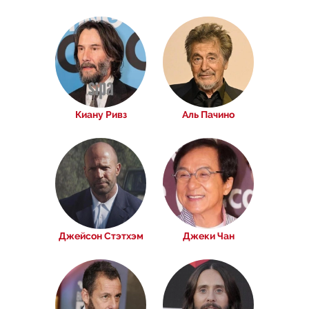
Киану Ривз
Аль Пачино
Джейсон Стэтхэм
Джеки Чан