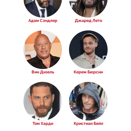
Адам Сэндлер
Джаред Лето
Вин Дизель
Керем Бюрсин
Том Харди
Кристиан Бейл