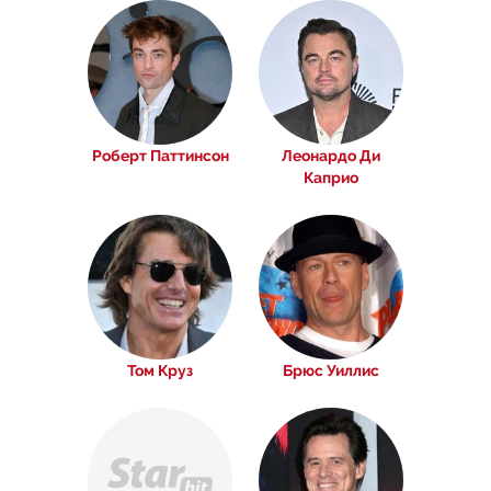
Роберт Паттинсон
Леонардо Ди
Каприо
Том Круз
Брюс Уиллис