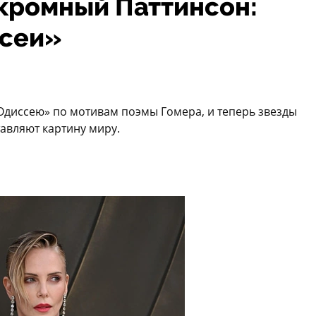
скромный Паттинсон:
ссеи»
«Одиссею» по мотивам поэмы Гомера, и теперь звезды
тавляют картину миру.