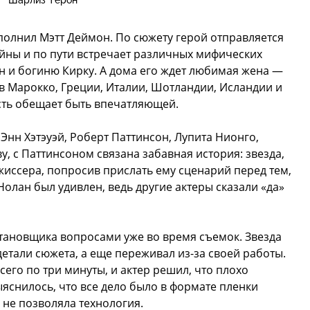
Шарлиз Терон
полнил Мэтт Деймон. По сюжету герой отправляется
йны и по пути встречает различных мифических
н и богиню Кирку. А дома его ждет любимая жена —
 Марокко, Греции, Италии, Шотландии, Исландии и
сть обещает быть впечатляющей.
 Энн Хэтэуэй, Роберт Паттинсон, Лупита Нионго,
ву, с Паттинсоном связана забавная история: звезда,
иссера, попросив прислать ему сценарий перед тем,
 Нолан был удивлен, ведь другие актеры сказали «да»
тановщика вопросами уже во время съемок. Звезда
етали сюжета, а еще переживал из-за своей работы.
всего по три минуты, и актер решил, что плохо
ыяснилось, что все дело было в формате пленки
 не позволяла технология.