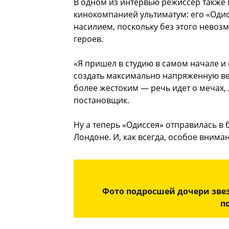
В одном из интервью режиссер также 
кинокомпанией ультиматум: его «Оди
насилием, поскольку без этого невоз
героев.
«Я пришел в студию в самом начале и
создать максимально напряженную ве
более жестоким — речь идет о мечах, 
постановщик.
Ну а теперь «Одиссея» отправилась в
Лондоне. И, как всегда, особое внима
Фото подросшей дочери звез
п