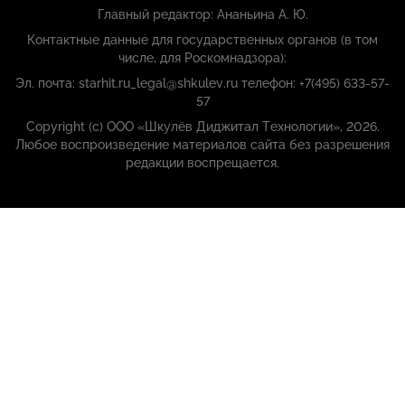
Главный редактор: Ананьина А. Ю.
Контактные данные для государственных органов (в том
числе, для Роскомнадзора):
Эл. почта: starhit.ru_legal@shkulev.ru телефон: +7(495) 633-57-
57
Copyright (с) ООО «Шкулёв Диджитал Технологии», 2026.
Любое воспроизведение материалов сайта без разрешения
редакции воспрещается.