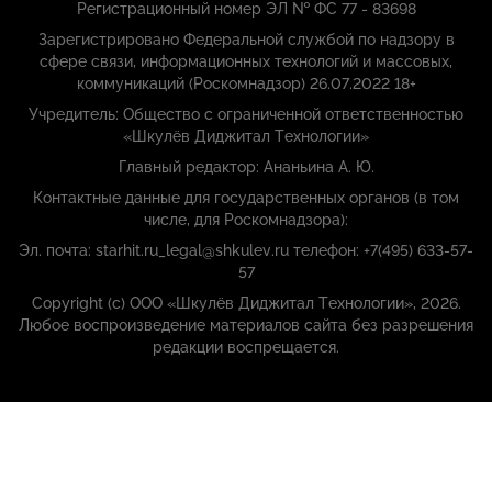
Регистрационный номер ЭЛ № ФС 77 - 83698
Зарегистрировано Федеральной службой по надзору в
сфере связи, информационных технологий и массовых,
коммуникаций (Роскомнадзор) 26.07.2022 18+
Учредитель: Общество с ограниченной ответственностью
«Шкулёв Диджитал Технологии»
Главный редактор: Ананьина А. Ю.
Контактные данные для государственных органов (в том
числе, для Роскомнадзора):
Эл. почта: starhit.ru_legal@shkulev.ru телефон: +7(495) 633-57-
57
Copyright (с) ООО «Шкулёв Диджитал Технологии», 2026.
Любое воспроизведение материалов сайта без разрешения
редакции воспрещается.