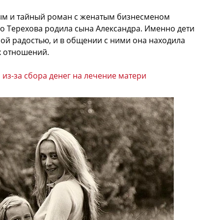
ым и тайный роман с женатым бизнесменом
о Терехова родила сына Александра. Именно дети
ой радостью, и в общении с ними она находила
х отношений.
из-за сбора денег на лечение матери