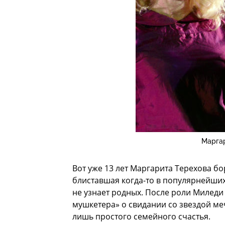
Маргар
Вот уже 13 лет Маргарита Терехова бо
блиставшая когда-то в популярнейших
не узнает родных. После роли Миледи
мушкетера» о свидании со звездой ме
лишь простого семейного счастья.