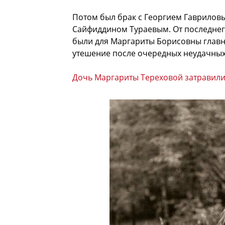
Потом был брак с Георгием Гаврилов
Сайфиддином Тураевым. От последнег
были для Маргариты Борисовны главн
утешение после очередных неудачны
Дочь Маргариты Тереховой затравили 