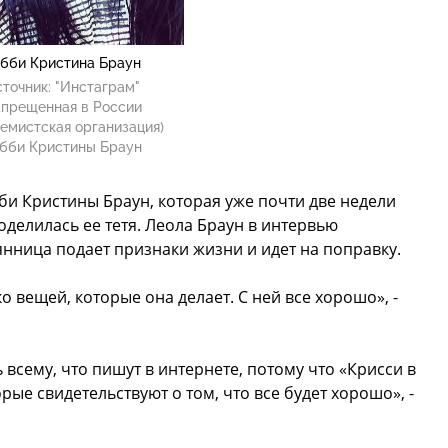
бби Кристина Браун
точник:
"Инстаграм"
апрещенная в России
емистская организация)
бби Кристины Браун
би Кристины Браун, которая уже почти две недели
оделилась ее тетя. Леола Браун в интервью
мянница подает признаки жизни и идет на поправку.
о вещей, которые она делает. С ней все хорошо», -
 всему, что пишут в интернете, потому что «Крисси в
рые свидетельствуют о том, что все будет хорошо», -