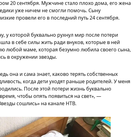
ром 20 сентября. Мужчине стало плохо дома, его жена
едики уже ничем не смогли помочь. Сыну
изкие провели его в последний путь 24 сентября.
у, у которой буквально рухнул мир после потери
шла в себе силы жить ради внуков, которые в ней
ию любой маме, которая безумно любила своего сына,
ись в окружении звезды.
дь она и сама знает, каково терять собственных
дливость, когда дети уходят раньше родителей. У меня
 родились. После этой потери жизнь буквально
время, чтобы опять появиться на свет», —
Звезды сошлись» на канале НТВ.