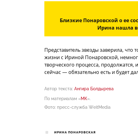
Близкие Понаровской о ее со
Ирина нашла в
Представитель звезды заверила, что 
жизни с Ириной Понаровской, немного
творческого процесса, продолжатся, 
сейчас — обязательно есть и будет да
Автор текста:
Ангира Болдырева
По материалам «
МК
».
Фото: пресс-служба WeitMedia
ИРИНА ПОНАРОВСКАЯ