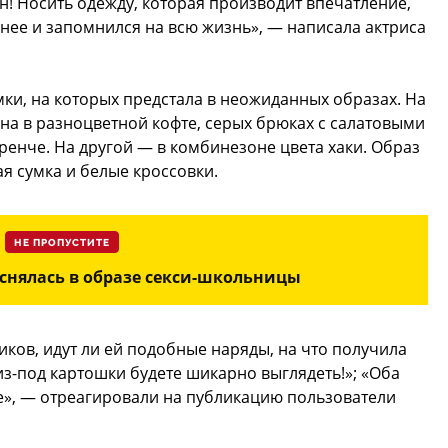
н! Носить одежду, которая производит впечатление,
снее и запомнился на всю жизнь», — написала актриса
ки, на которых предстала в неожиданных образах. На
на в разноцветной кофте, серых брюках с салатовыми
ренче. На другой — в комбинезоне цвета хаки. Образ
я сумка и белые кроссовки.
НЕ ПРОПУСТИТЕ
снялась в образе секси-школьницы
ков, идут ли ей подобные наряды, на что получила
з-под картошки будете шикарно выглядеть!»; «Оба
е», — отреагировали на публикацию пользователи