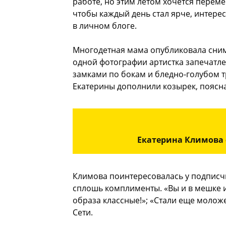
работе, но этим летом хочется переме
чтобы каждый день стал ярче, интере
в личном блоге.
Многодетная мама опубликовала сним
одной фотографии артистка запечатле
замками по бокам и бледно-голубом т
Екатерины дополнили козырек, поясна
Екатерина Климова 
Климова поинтересовалась у подписчи
сплошь комплименты. «Вы и в мешке и
образа классные!»; «Стали еще молож
Сети.