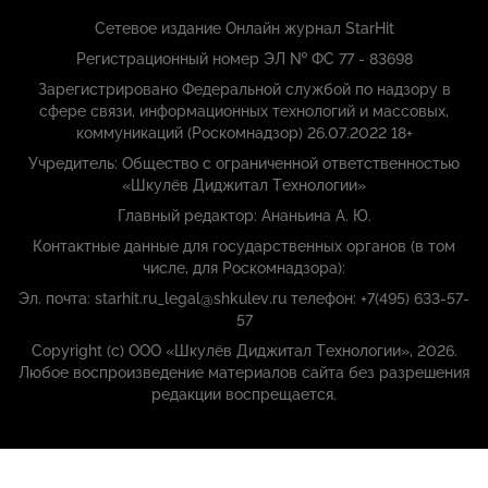
Сетевое издание Онлайн журнал StarHit
Регистрационный номер ЭЛ № ФС 77 - 83698
Зарегистрировано Федеральной службой по надзору в
сфере связи, информационных технологий и массовых,
коммуникаций (Роскомнадзор) 26.07.2022 18+
Учредитель: Общество с ограниченной ответственностью
«Шкулёв Диджитал Технологии»
Главный редактор: Ананьина А. Ю.
Контактные данные для государственных органов (в том
числе, для Роскомнадзора):
Эл. почта: starhit.ru_legal@shkulev.ru телефон: +7(495) 633-57-
57
Copyright (с) ООО «Шкулёв Диджитал Технологии», 2026.
Любое воспроизведение материалов сайта без разрешения
редакции воспрещается.