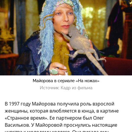
Майорова в сериале «На ножах»
Источник:
Кадр из фильма
В 1997 году Майорова получила роль взрослой
женщины, которая влюбляется в юнца, в картине
«Странное время». Ее партнером был Олег
Васильков. У Майоровой проснулись настоящие
чувства к молодому коллеге. Она писала ему