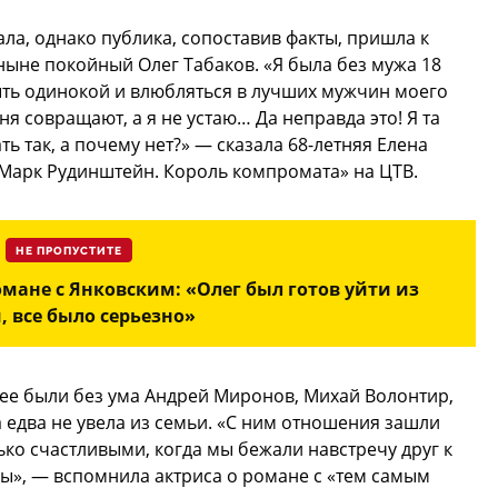
а, однако публика, сопоставив факты, пришла к
. ныне покойный Олег Табаков. «Я была без мужа 18
быть одинокой и влюбляться в лучших мужчин моего
еня совращают, а я не устаю… Да неправда это! Я та
ь так, а почему нет?» — сказала 68-летняя Елена
Марк Рудинштейн. Король компромата» на ЦТВ.
НЕ ПРОПУСТИТЕ
омане с Янковским: «Олег был готов уйти из
, все было серьезно»
 нее были без ума Андрей Миронов, Михай Волонтир,
 едва не увела из семьи. «С ним отношения зашли
ько счастливыми, когда мы бежали навстречу друг к
ды», — вспомнила актриса о романе с «тем самым