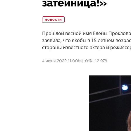
затейница!»
НОВОСТИ
Прошлой весной имя Елены Прокловой
заявила, что якобы в 15-летнем возра
стороны известного актера и режиссе
4 июня 2022 11:00
0
12 978