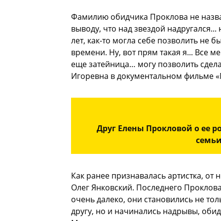
Фамилию обидчика Проклова не назвал
выводу, что над звездой надругался..
лет, как-то могла себе позволить не 
времени. Ну, вот прям такая я... Все м
еще затейница… могу позволить сделат
Игоревна в документальном фильме «
Друг Елены Прокловой о ее р
семьи
Как ранее признавалась артистка, от
Олег Янковский. Последнего Проклова
очень далеко, они становились не тол
другу, но и начинались надрывы, оби