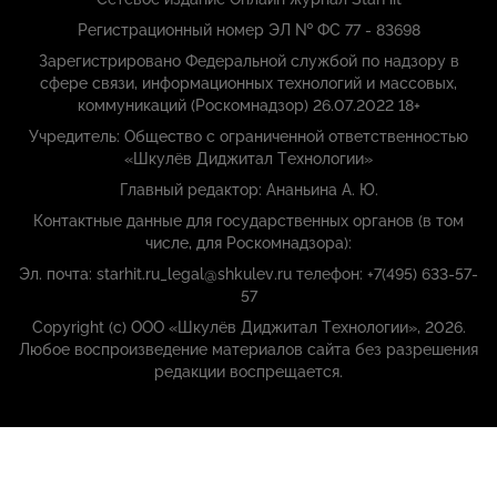
Регистрационный номер ЭЛ № ФС 77 - 83698
Зарегистрировано Федеральной службой по надзору в
сфере связи, информационных технологий и массовых,
коммуникаций (Роскомнадзор) 26.07.2022 18+
Учредитель: Общество с ограниченной ответственностью
«Шкулёв Диджитал Технологии»
Главный редактор: Ананьина А. Ю.
Контактные данные для государственных органов (в том
числе, для Роскомнадзора):
Эл. почта: starhit.ru_legal@shkulev.ru телефон: +7(495) 633-57-
57
Copyright (с) ООО «Шкулёв Диджитал Технологии», 2026.
Любое воспроизведение материалов сайта без разрешения
редакции воспрещается.