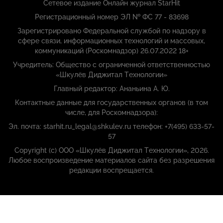
Сетевое издание Онлайн журнал StarHit
Регистрационный номер ЭЛ № ФС 77 - 83698
Зарегистрировано Федеральной службой по надзору в
сфере связи, информационных технологий и массовых,
коммуникаций (Роскомнадзор) 26.07.2022 18+
Учредитель: Общество с ограниченной ответственностью
«Шкулёв Диджитал Технологии»
Главный редактор: Ананьина А. Ю.
Контактные данные для государственных органов (в том
числе, для Роскомнадзора):
Эл. почта: starhit.ru_legal@shkulev.ru телефон: +7(495) 633-57-
57
Copyright (с) ООО «Шкулёв Диджитал Технологии», 2026.
Любое воспроизведение материалов сайта без разрешения
редакции воспрещается.