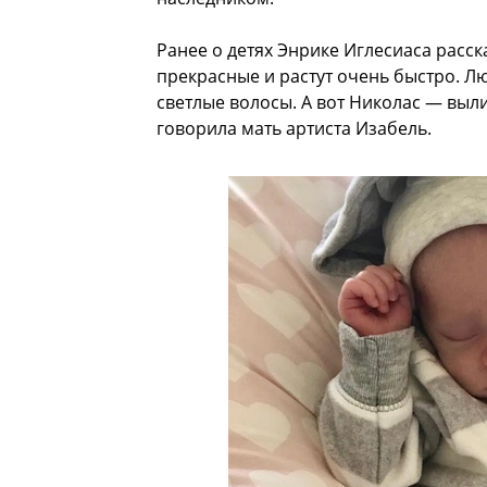
Ранее о детях Энрике Иглесиаса расск
прекрасные и растут очень быстро. Лю
светлые волосы. А вот Николас — выли
говорила мать артиста Изабель.