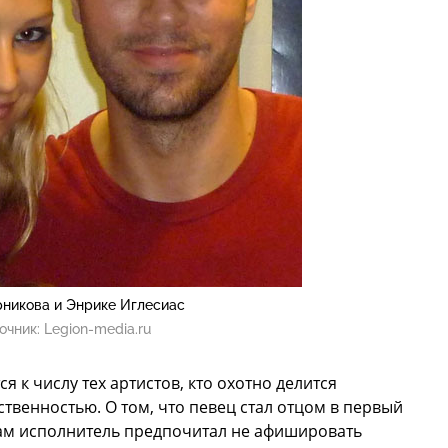
рникова и Энрике Иглесиас
очник:
Legion-media.ru
я к числу тех артистов, кто охотно делится
венностью. О том, что певец стал отцом в первый
Сам исполнитель предпочитал не афишировать