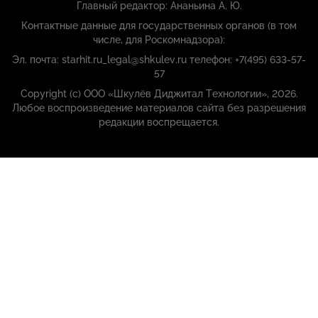
Главный редактор: Ананьина А. Ю.
Контактные данные для государственных органов (в том
числе, для Роскомнадзора):
Эл. почта: starhit.ru_legal@shkulev.ru телефон: +7(495) 633-57-
57
Copyright (с) ООО «Шкулёв Диджитал Технологии», 2026.
Любое воспроизведение материалов сайта без разрешения
редакции воспрещается.