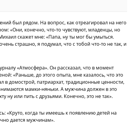
ений был рядом. На вопрос, как отреагировал на него
м: «Они, конечно, что-то чувствуют, младенцы, но
ихаил скажет мне: «Папа, ну ты мог бы умыться.
очень страшно, я подумал, что с тобой что-то не так, и
рналу «Атмосфера». Он рассказал, что в момент
ной: «Раньше, до этого опыта, мне казалось, что это
ал в домострой, патриархат, традиционные ценности,
занимаются мамки-няньки. А мужчина должен в это
у ну или пить с друзьями. Конечно, это не так».
ь: «Круто, когда ты имеешь к появлению детей на
ычно дается мужчинам».