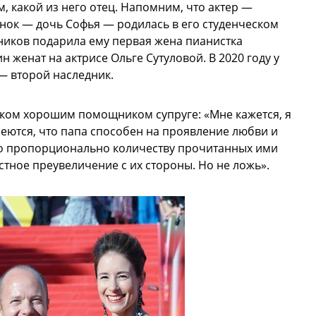
м, какой из него отец. Напомним, что актер —
нок — дочь Софья — родилась в его студенческом
ников подарила ему первая жена пианистка
н женат на актрисе Ольге Сутуловой. В 2020 году у
 — второй наследник.
шком хорошим помощником супруге: «Мне кажется, я
меются, что папа способен на проявление любви и
мо пропорционально количеству прочитанных ими
стное преувеличение с их стороны. Но не ложь».