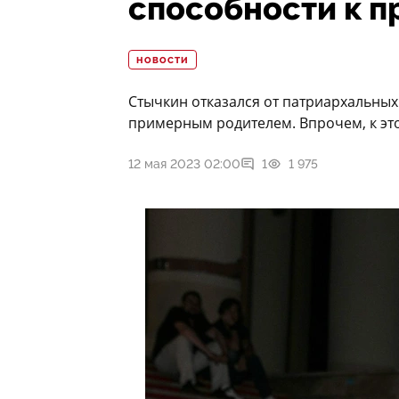
способности к 
НОВОСТИ
Стычкин отказался от патриархальных 
примерным родителем. Впрочем, к это
12 мая 2023 02:00
1
1 975