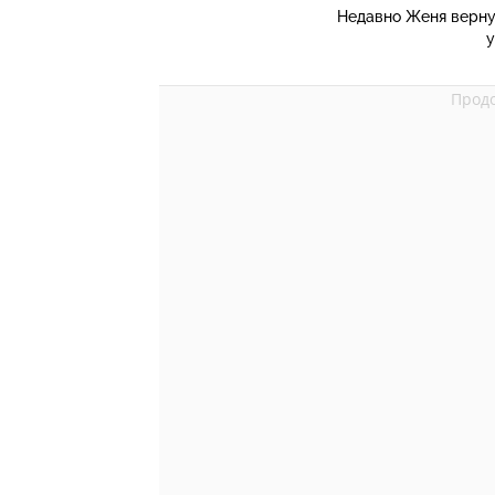
Недавно Женя вернул
у