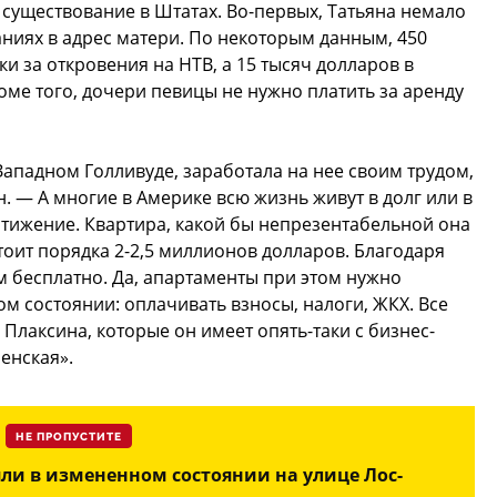
существование в Штатах. Во-первых, Татьяна немало
ниях в адрес матери. По некоторым данным, 450
и за откровения на НТВ, а 15 тысяч долларов в
оме того, дочери певицы не нужно платить за аренду
ападном Голливуде, заработала на нее своим трудом,
. — А многие в Америке всю жизнь живут в долг или в
остижение. Квартира, какой бы непрезентабельной она
тоит порядка 2-2,5 миллионов долларов. Благодаря
ам бесплатно. Да, апартаменты при этом нужно
м состоянии: оплачивать взносы, налоги, ЖКХ. Все
 Плаксина, которые он имеет опять-таки с бизнес-
енская».
НЕ ПРОПУСТИТЕ
ли в измененном состоянии на улице Лос-