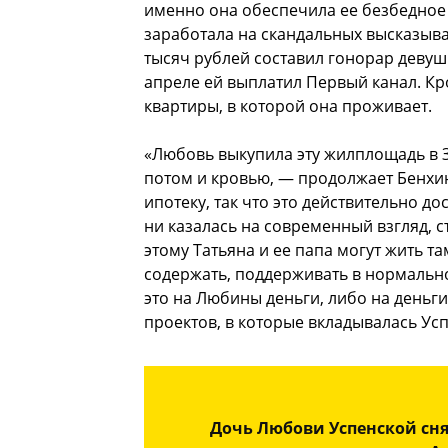
именно она обеспечила ее безбедное 
заработала на скандальных высказыва
тысяч рублей составил гонорар девушк
апреле ей выплатил Первый канал. Кр
квартиры, в которой она проживает.
«Любовь выкупила эту жилплощадь в З
потом и кровью, — продолжает Бенхин
ипотеку, так что это действительно д
ни казалась на современный взгляд, с
этому Татьяна и ее папа могут жить т
содержать, поддерживать в нормально
это на Любины деньги, либо на деньги
проектов, в которые вкладывалась Усп
Дочь Любови Успенской сня