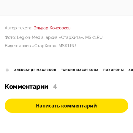
Автор текста:
Эльдар Кочесоков
Фото: Legion-Media, архив «СтарХита», MSK1.RU
Видео: архив «СтарХита», MSK1.RU
АЛЕКСАНДР МАСЛЯКОВ
ТАИСИЯ МАСЛЯКОВА
ПОХОРОНЫ
А
Комментарии
4
Написать комментарий