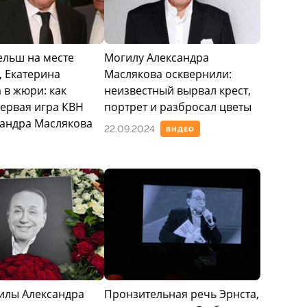
ельш на месте
Могилу Александра
, Екатерина
Маслякова осквернили:
 в жюри: как
неизвестный вырвал крест,
ервая игра КВН
портрет и разбросал цветы
сандра Маслякова
22.09.2024
ВИДЕО
илы Александра
Пронзительная речь Эрнста,