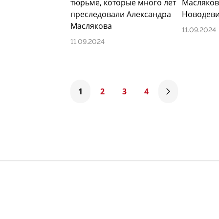
тюрьме, которые много лет
Масляков
преследовали Александра
Новодев
Маслякова
11.09.2024
11.09.2024
1
2
3
4