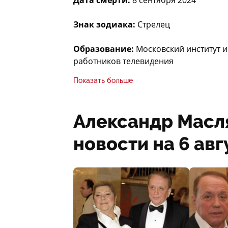
Дата смерти:
8 сентября 2024
Знак зодиака:
Стрелец
Образование:
Московский институт 
работников телевидения
Показать больше
Рост:
181 см
Биография Александра Мас
Александр Масл
новости на 6 авг
Детство и родители
Александр Масляков родился в Свердло
эвакуирована из блокадного Ленингра
летчик-штурман, участвовал в Велико
продолжал службу, из-за чего семья п
Александра прошло в атмосфере воен