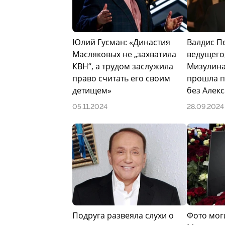
Фото: Legion-Media
Юлий Гусман: «Династия
Валдис П
Масляковых не „захватила
ведущего
КВН“, а трудом заслужила
Мизулина
право считать его своим
прошла п
детищем»
без Алек
05.11.2024
28.09.2024
Подруга развеяла слухи о
Фото мог