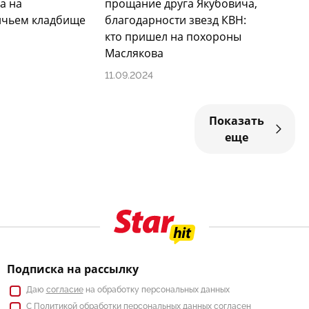
а на
прощание друга Якубовича,
ичьем кладбище
благодарности звезд КВН:
кто пришел на похороны
Маслякова
11.09.2024
Показать
еще
Подписка на рассылку
Даю
согласие
на обработку персональных данных
С
Политикой
обработки персональных данных согласен