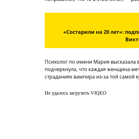
«Состарили на 20 лет»: по
Викт
Психолог по имени Мария высказала в
подчеркнула, что каждая женщина меч
страданиях вампира из-за той самой 
Не удалось загрузить VIQEO