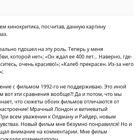
ем кинокритика, посчитав, данную картину
аз.
деально пдошел на эту роль. Теперь у меня
и, которой нет»; «Он ждал ее 400 лет… Наверно, где-
аситесь, очень красиво!»; «Калеб прекрасен. Из-за него
»;
ение с фильмом 1992-го не поддерживаю. Это иной
ем вот эти сравнения вообще?! Да и потом, что мы
 знает, что сюжеты обоих фильмов отличаются от
 настроение! Мрачный Лондон и витиеватый
При всем уважении к Олдману и Райдер, новым
чувствах. Новый фильм мне безумно понравился! Но и
ащал внимание на комментарии. Мне фильм
ассуждали комментаторы.