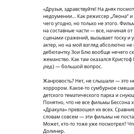
«Друзья, здравствуйте! На днях посмот
недоумении… Как режиссер „Леона“ и „
чего угодно, но только не этого. Филь
на составные части — все, начиная от
сценами сражений, вызывает тоску и 
актер, но на мой взгляд абсолютно не
дебютантку Зои Блю вообще нечего ск
жеманство. Как там оказался Кристоф
ред.
) — большой вопрос.
Жанровость? Нет, не слышали — это н
хоррором. Какое-то сумбурное смешан
детского тематического парка и сну
Понятно, что не все фильмы Бессона 
«Дракула» превзошел их всех. Сравни
словам совсем — эти фильмы не поста
Может, кто-то тоже уже посмотрел? Ч
Долинер.