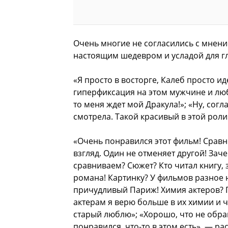
Очень многие не согласились с мнени
настоящим шедевром и усладой для гл
«Я просто в восторге, Калеб просто и
гиперфиксация на этом мужчине и любв
то меня ждет мой Дракула!»; «Ну, согл
смотрела. Такой красивый в этой роли
«Очень понравился этот фильм! Сравн
взгляд. Один не отменяет другой! Зач
сравниваем? Сюжет? Кто читал книгу,
романа! Картинку? У фильмов разное
причудливый Париж! Химия актеров? 
актерам я верю больше в их химии и 
старый люблю»; «Хорошо, что не обр
понравился, что-то в этом есть», — р