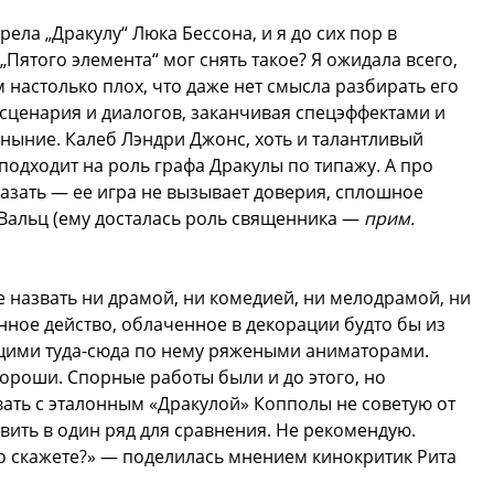
рела „Дракулу“ Люка Бессона, и я до сих пор в
Пятого элемента“ мог снять такое? Я ожидала всего,
м настолько плох, что даже нет смысла разбирать его
 сценария и диалогов, заканчивая спецэффектами и
уныние. Калеб Лэндри Джонс, хоть и талантливый
 подходит на роль графа Дракулы по типажу. А про
азать — ее игра не вызывает доверия, сплошное
 Вальц (ему досталась роль священника —
прим.
е назвать ни драмой, ни комедией, ни мелодрамой, ни
ное действо, облаченное в декорации будто бы из
ющими туда-сюда по нему ряжеными аниматорами.
хороши. Спорные работы были и до этого, но
вать с эталонным «Дракулой» Копполы не советую от
вить в один ряд для сравнения. Не рекомендую.
то скажете?» — поделилась мнением кинокритик Рита