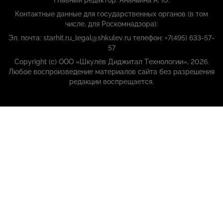
Главный редактор: Ананьина А. Ю.
Контактные данные для государственных органов (в том
числе, для Роскомнадзора):
Эл. почта: starhit.ru_legal@shkulev.ru телефон: +7(495) 633-57-
57
Copyright (с) ООО «Шкулёв Диджитал Технологии», 2026.
Любое воспроизведение материалов сайта без разрешения
редакции воспрещается.