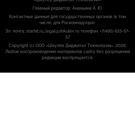
Главный редактор: Ананьина А. Ю.
Контактные данные для государственных органов (в том
числе, для Роскомнадзора):
Эл. почта: starhit.ru_legal@shkulev.ru телефон: +7(495) 633-57-
57
Copyright (с) ООО «Шкулёв Диджитал Технологии», 2026.
Любое воспроизведение материалов сайта без разрешения
редакции воспрещается.