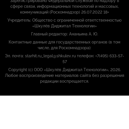
Зарегистрировано Федеральной службой по надзору в
сфере связи, информационных технологий и массовых,
коммуникаций (Роскомнадзор) 26.07.2022 18+
Учредитель: Общество с ограниченной ответственностью
«Шкулёв Диджитал Технологии»
Главный редактор: Ананьина А. Ю.
Контактные данные для государственных органов (в том
числе, для Роскомнадзора):
Эл. почта: starhit.ru_legal@shkulev.ru телефон: +7(495) 633-57-
57
Copyright (с) ООО «Шкулёв Диджитал Технологии», 2026.
Любое воспроизведение материалов сайта без разрешения
редакции воспрещается.