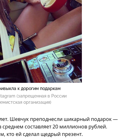
ивыкла к дорогим подаркам
stagram (запрещенная в России
емистская организация)
5 лет. Шевчук преподнесли шикарный подарок —
в среднем составляет 20 миллионов рублей.
, кто ей сделал щедрый презент.