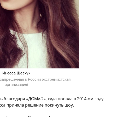
Инесса Шевчук
(запрещенная в России экстремистская
организация)
 благодаря «ДОМу-2», куда попала в 2014-ом году.
сса приняла решение покинуть шоу.