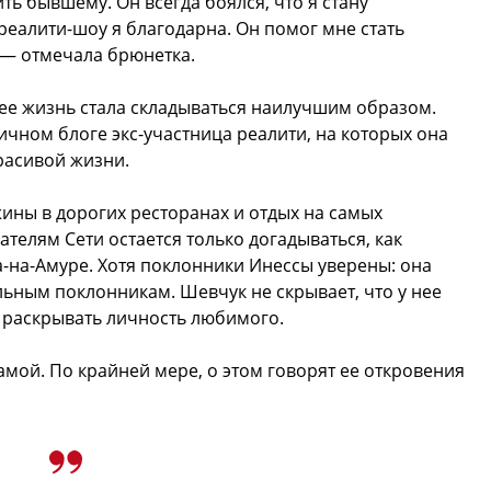
ть бывшему. Он всегда боялся, что я стану
реалити-шоу я благодарна. Он помог мне стать
 — отмечала брюнетка.
ее жизнь стала складываться наилучшим образом.
ичном блоге экс-участница реалити, на которых она
расивой жизни.
ины в дорогих ресторанах и отдых на самых
телям Сети остается только догадываться, как
-на-Амуре. Хотя поклонники Инессы уверены: она
льным поклонникам. Шевчук не скрывает, что у нее
я раскрывать личность любимого.
амой. По крайней мере, о этом говорят ее откровения