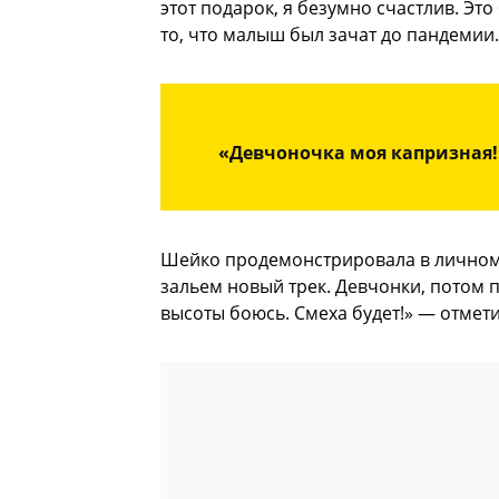
этот подарок, я безумно счастлив. Эт
то, что малыш был зачат до пандемии.
«Девчоночка моя капризная!»
Шейко продемонстрировала в личном б
зальем новый трек. Девчонки, потом п
высоты боюсь. Смеха будет!» — отмет