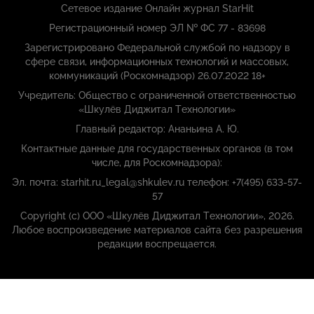
Сетевое издание Онлайн журнал StarHit
Регистрационный номер ЭЛ № ФС 77 - 83698
Зарегистрировано Федеральной службой по надзору в
сфере связи, информационных технологий и массовых,
коммуникаций (Роскомнадзор) 26.07.2022 18+
Учредитель: Общество с ограниченной ответственностью
«Шкулёв Диджитал Технологии»
Главный редактор: Ананьина А. Ю.
Контактные данные для государственных органов (в том
числе, для Роскомнадзора):
Эл. почта: starhit.ru_legal@shkulev.ru телефон: +7(495) 633-57-
57
Copyright (с) ООО «Шкулёв Диджитал Технологии», 2026.
Любое воспроизведение материалов сайта без разрешения
редакции воспрещается.