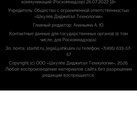
коммуникаций (Роскомнадзор) 26.07.2022 18+
Учредитель: Общество с ограниченной ответственностью
«Шкулёв Диджитал Технологии»
Главный редактор: Ананьина А. Ю.
Контактные данные для государственных органов (в том
числе, для Роскомнадзора):
Эл. почта: starhit.ru_legal@shkulev.ru телефон: +7(495) 633-57-
57
Copyright (с) ООО «Шкулёв Диджитал Технологии», 2026.
Любое воспроизведение материалов сайта без разрешения
редакции воспрещается.